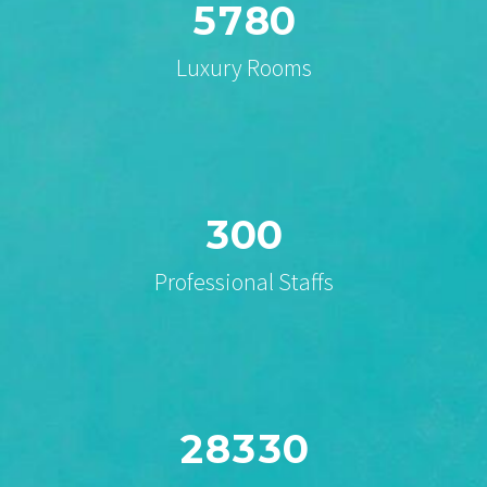
5
7
8
0
Luxury Rooms
3
0
0
Professional Staffs
2
8
3
3
0