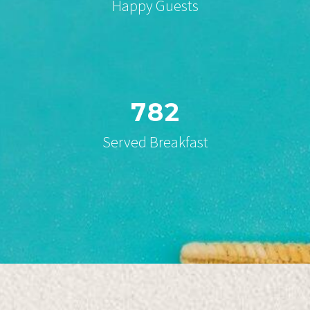
Happy Guests
7
8
2
Served Breakfast