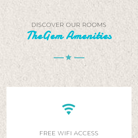
DISCOVER OUR ROOMS
TheGem Amenities


FREE WIFI ACCESS